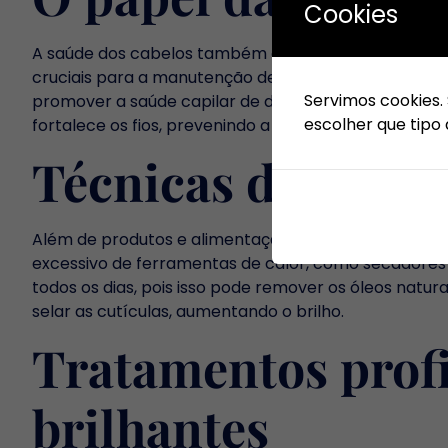
Cookies
A saúde dos cabelos também está intimamente ligada 
cruciais para a manutenção de cabelos brilhantes. A
Servimos cookies.
promover a saúde capilar de dentro para fora. Uma
escolher que tipo 
fortalece os fios, prevenindo a quebra e o ressecam
Técnicas de cuida
Além de produtos e alimentação, as técnicas de cuid
excessivo de ferramentas de calor, como secadores 
todos os dias, pois isso pode remover os óleos natu
selar as cutículas, aumentando o brilho.
Tratamentos profi
brilhantes