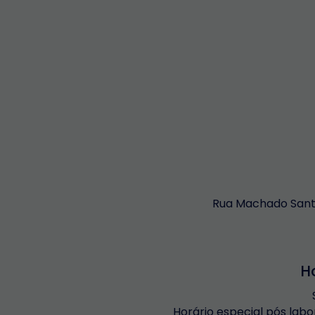
Rua Machado Santo
H
Horário especial pós labo