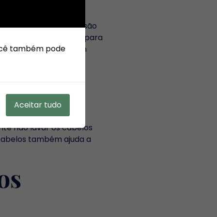
dos gordos essenciais são
r incorporados à dieta para
 Você também pode
os cabelos, mas também
rilho
Aceitar tudo
ntes. Evitar o uso
nte não lavar os cabelos
s cabelos também ajuda a
os