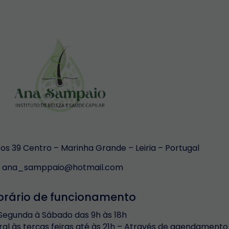
s 39 Centro – Marinha Grande – Leiria – Portugal
ana_samppaio@hotmail.com
orário de funcionamento
Segunda à Sábado das 9h às 18h
ral às terças feiras até às 21h – Através de agendamento