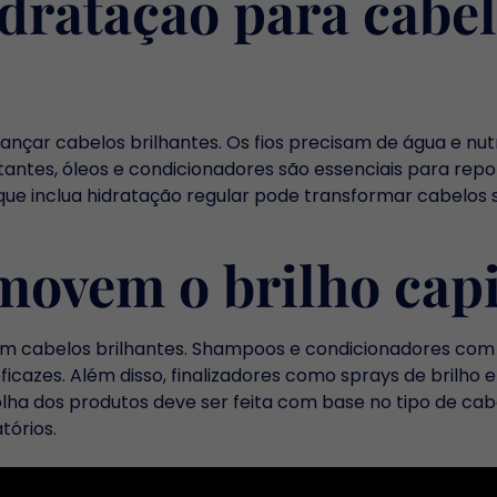
dratação para cabe
ançar cabelos brilhantes. Os fios precisam de água e nu
tantes, óleos e condicionadores são essenciais para rep
s que inclua hidratação regular pode transformar cabelos
movem o brilho capi
m cabelos brilhantes. Shampoos e condicionadores com 
ficazes. Além disso, finalizadores como sprays de brilho
lha dos produtos deve ser feita com base no tipo de ca
tórios.
tação na saúde capi