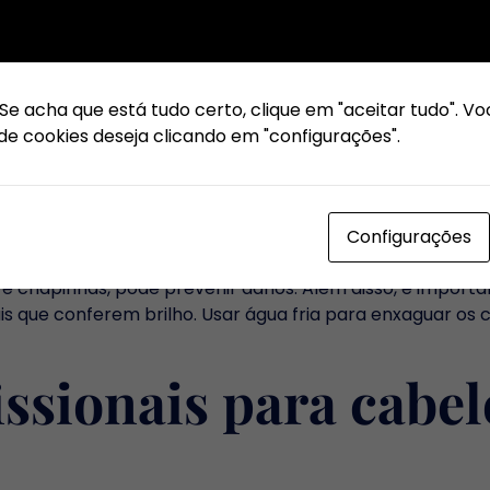
à alimentação. Nutrientes como vitaminas A, C, E, e áci
limentos como nozes, peixes, frutas e vegetais devem se
 Se acha que está tudo certo, clique em "aceitar tudo".
 alimentação equilibrada não só melhora a aparência d
de cookies deseja clicando em "configurações".
ento.
dos para manter o b
Configurações
ados diários são fundamentais para manter cabelos brilha
e chapinhas, pode prevenir danos. Além disso, é importa
rais que conferem brilho. Usar água fria para enxaguar o
ssionais para cabel