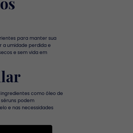
los
trientes para manter sua
or a umidade perdida e
 secos e sem vida em
lar
ingredientes como óleo de
 e séruns podem
belo e nas necessidades
lar