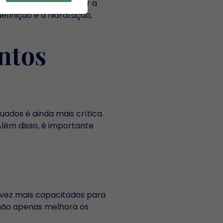
ormulados para atender a
finição e a hidratação,
ntos
ados é ainda mais crítica.
Além disso, é importante
 vez mais capacitados para
 não apenas melhora os