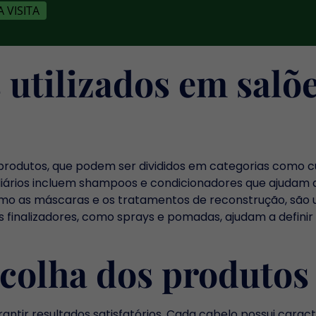
 VISITA
 utilizados em salõ
odutos, que podem ser divididos em categorias como cui
 diários incluem shampoos e condicionadores que ajudam 
como as máscaras e os tratamentos de reconstrução, são u
os finalizadores, como sprays e pomadas, ajudam a definir 
colha dos produtos
ntir resultados satisfatórios. Cada cabelo possui caracte