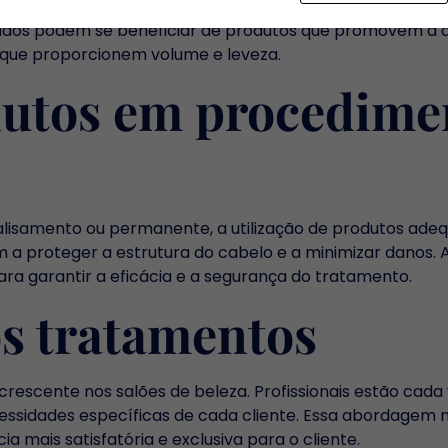
respos têm necessidades distintas e requerem produtos f
ados podem se beneficiar de produtos que promovem a de
 que proporcionem volume e leveza.
odutos em procedime
isamento ou permanente, a utilização de produtos adequ
a proteger a estrutura do cabelo e a minimizar danos. 
ara garantir a eficácia e a segurança do tratamento.
s tratamentos
rescente nos salões de beleza. Profissionais estão cada
ssidades específicas de cada cliente. Essa abordagem
mais satisfatória e exclusiva para o cliente.