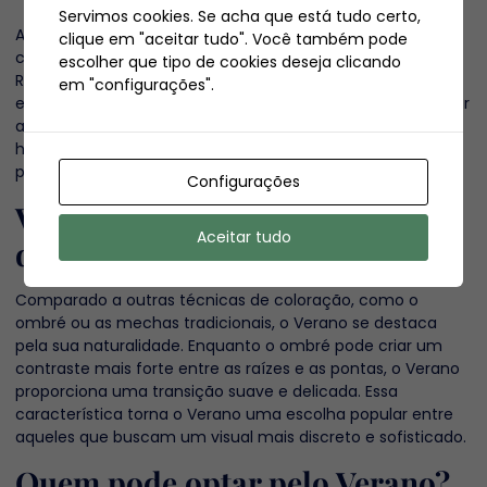
Servimos cookies. Se acha que está tudo certo,
Após a aplicação do Verano, é fundamental seguir alguns
clique em "aceitar tudo". Você também pode
cuidados para manter a cor e a saúde dos fios.
escolher que tipo de cookies deseja clicando
Recomenda-se o uso de shampoos e condicionadores
em "configurações".
específicos para cabelos coloridos, que ajudam a preservar
a tonalidade e a hidratação. Além disso, tratamentos de
hidratação profunda podem ser realizados regularmente
para evitar o ressecamento e manter o brilho.
Configurações
Verano versus outras técnicas
Aceitar tudo
de coloração
Comparado a outras técnicas de coloração, como o
ombré ou as mechas tradicionais, o Verano se destaca
pela sua naturalidade. Enquanto o ombré pode criar um
contraste mais forte entre as raízes e as pontas, o Verano
proporciona uma transição suave e delicada. Essa
característica torna o Verano uma escolha popular entre
aqueles que buscam um visual mais discreto e sofisticado.
Quem pode optar pelo Verano?