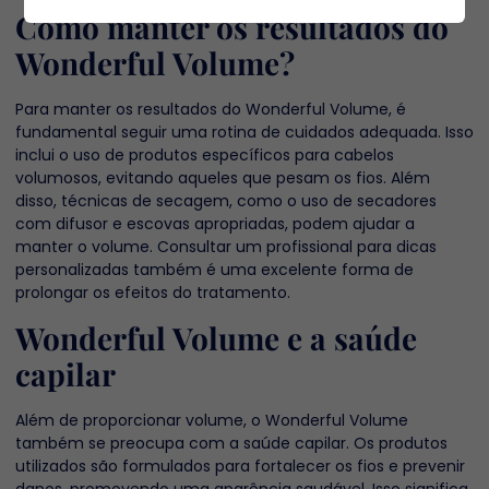
Como manter os resultados do
Wonderful Volume?
Para manter os resultados do Wonderful Volume, é
fundamental seguir uma rotina de cuidados adequada. Isso
inclui o uso de produtos específicos para cabelos
volumosos, evitando aqueles que pesam os fios. Além
disso, técnicas de secagem, como o uso de secadores
com difusor e escovas apropriadas, podem ajudar a
manter o volume. Consultar um profissional para dicas
personalizadas também é uma excelente forma de
prolongar os efeitos do tratamento.
Wonderful Volume e a saúde
capilar
Além de proporcionar volume, o Wonderful Volume
também se preocupa com a saúde capilar. Os produtos
utilizados são formulados para fortalecer os fios e prevenir
danos, promovendo uma aparência saudável. Isso significa