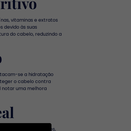
itivo
nas, vitaminas e extratos
s devido às suas
tura do cabelo, reduzindo a
o
destacam-se a hidratação
oteger o cabelo contra
el notar uma melhora
al
ara cabelos muito secos,