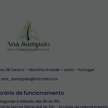
s 39 Centro – Marinha Grande – Leiria – Portugal
ana_samppaio@hotmail.com
orário de funcionamento
Segunda à Sábado das 9h às 18h
ral às terças feiras até às 21h – Através de agendamento