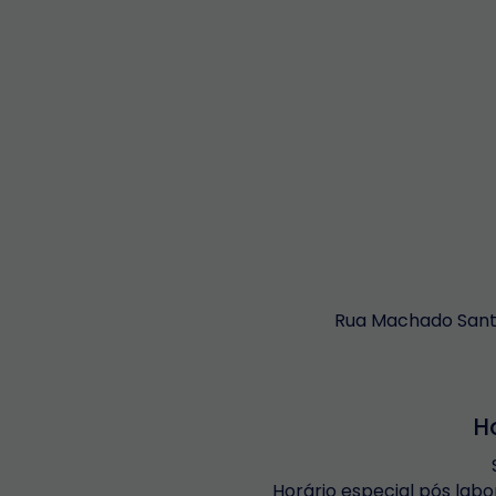
Rua Machado Santo
H
Horário especial pós labo