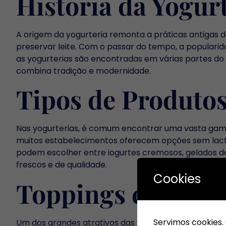
História da Yogur
A origem da yogurteria remonta a práticas antigas 
preservar leite. Com o passar do tempo, a popularid
as yogurterias são encontradas em várias partes d
combina tradição e modernidade.
Tipos de Produtos
Nas yogurterias, é comum encontrar uma vasta gama 
muitos estabelecimentos oferecem opções sem lacto
podem escolher entre iogurtes cremosos, gelados de
frescos e de qualidade.
Cookies
Toppings e Perso
Servimos cookies.
Um dos grandes atrativos das yogurterias é a possib