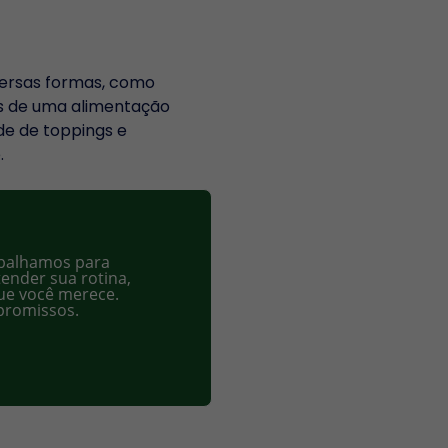
versas formas, como
es de uma alimentação
de de toppings e
.
rabalhamos para
ender sua rotina,
que você merece.
mpromissos.