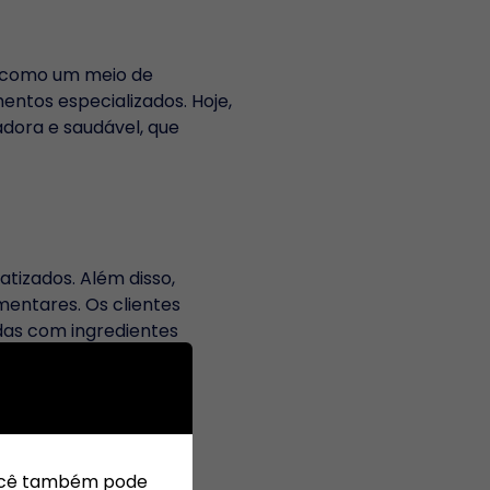
do como um meio de
entos especializados. Hoje,
dora e saudável, que
tizados. Além disso,
entares. Os clientes
das com ingredientes
 Você também pode
ntre uma variedade de