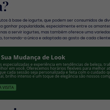
a?
utos à base de iogurte, que podem ser consumidos de di
do a ganhar popularidade, especialmente entre os amant
apenas a servir iogurtes, mas também oferece uma varieda
o, tornando-a única e adaptada ao gosto de cada cliente
 Sua Mudança de Look
s especializadas e experiência em tendências de beleza, t
lhor em você. Oferecemos horários flexíveis para melhor at
que cada sessão seja personalizada e feita com o cuidado 
ral, brilho intenso e um toque de elegância são nossos co
 VISITA