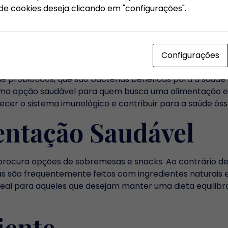
de cookies deseja clicando em "configurações".
el, e até chocolates e caramelos. Esta liberdade de esc
ladar, tornando a experiência ainda mais agradável e ún
urte
Configurações
 probióticos, que são bactérias benéficas para a saúde in
 uma opção saudável para quem busca uma alimentação e
ecer o sistema imunológico e contribuir para a saúde óss
entação Saudável
procura opções de sobremesas e snacks. Ao contrário d
rias são frequentemente feitos com ingredientes naturais
ideal para aqueles que desejam manter uma dieta equilib
iente