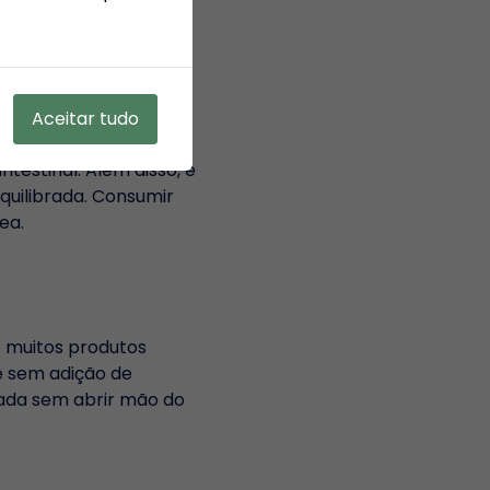
olha permite que cada
ica.
Aceitar tudo
testinal. Além disso, é
quilibrada. Consumir
ea.
e muitos produtos
 e sem adição de
rada sem abrir mão do