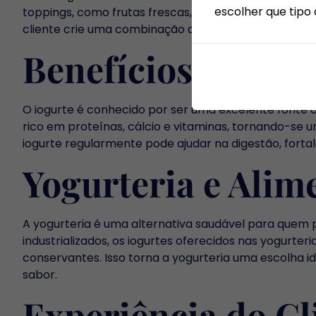
escolher que tipo 
toppings, como frutas frescas, granola, sementes, m
cliente crie uma combinação que se adapta ao seu pa
Benefícios do Iog
O iogurte é conhecido por ser uma excelente fonte de
rico em proteínas, cálcio e vitaminas, tornando-se
iogurte regularmente pode ajudar na digestão, fortal
Yogurteria e Alim
A yogurteria é uma alternativa saudável para quem 
industrializados, os iogurtes oferecidos nas yogurte
conservantes. Isso torna a yogurteria uma escolha 
sabor.
Experiência do Cl