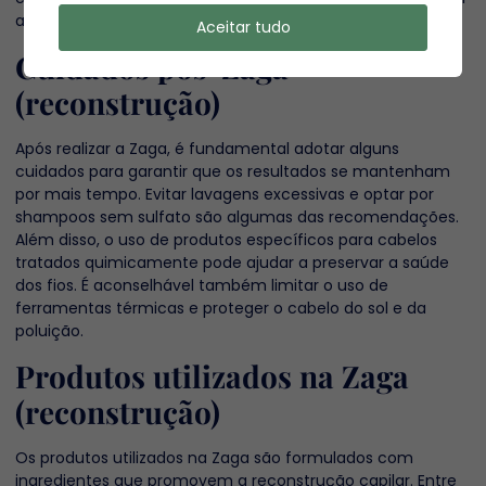
a um efeito contrário.
Aceitar tudo
Cuidados pós-Zaga
(reconstrução)
Após realizar a Zaga, é fundamental adotar alguns
cuidados para garantir que os resultados se mantenham
por mais tempo. Evitar lavagens excessivas e optar por
shampoos sem sulfato são algumas das recomendações.
Além disso, o uso de produtos específicos para cabelos
tratados quimicamente pode ajudar a preservar a saúde
dos fios. É aconselhável também limitar o uso de
ferramentas térmicas e proteger o cabelo do sol e da
poluição.
Produtos utilizados na Zaga
(reconstrução)
Os produtos utilizados na Zaga são formulados com
ingredientes que promovem a reconstrução capilar. Entre