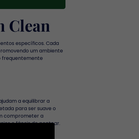
n Clean
entos específicos. Cada
o, promovendo um ambiente
ão frequentemente
judam a equilibrar a
jetada para ser suave o
sem comprometer a
cios e fáceis de pentear.