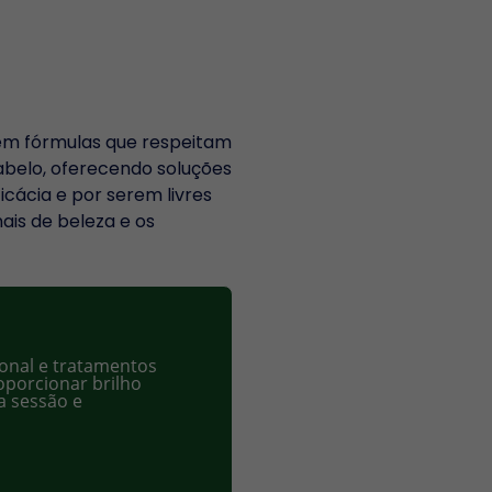
 em fórmulas que respeitam
cabelo, oferecendo soluções
cácia e por serem livres
ais de beleza e os
ional e tratamentos
oporcionar brilho
a sessão e