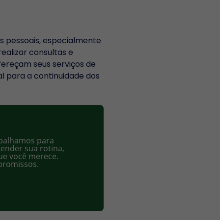
os pessoais, especialmente
ealizar consultas e
fereçam seus serviços de
 para a continuidade dos
rabalhamos para
ender sua rotina,
que você merece.
mpromissos.