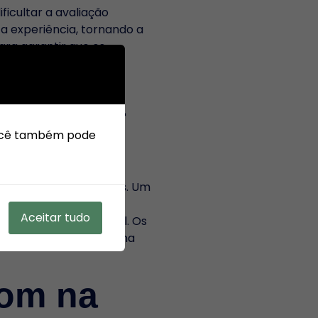
icultar a avaliação
 a experiência, tornando a
ra garantir que os
Zoom na
 Você também pode
ns equipamentos básicos. Um
l. Além disso, é
Aceitar tudo
a imagem profissional. Os
res ou de pele de forma
oom na