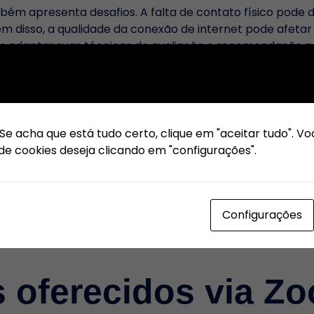
m apresenta desafios. A falta de contato físico pode dif
ém disso, a qualidade da conexão de internet pode afetar
m adaptar suas técnicas de avaliação e recomendação pa
esmo à distância.
cessários para o 
 Se acha que está tudo certo, clique em "aceitar tudo".
de cookies deseja clicando em "configurações".
nto os profissionais quanto os clientes precisam de algu
 essencial, assim como uma conexão de internet estáve
Configurações
iluminação e um ambiente organizado para transmitir um
em um espaço onde possam mostrar suas condições capila
s oferecidos via Z