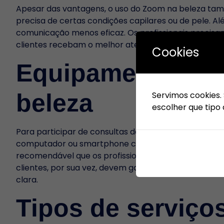
Apesar das vantagens, o uso do Zoom na beleza també
precisa de certas condições capilares ou de pele. Al
comunicação menos eficaz. Os profissionais precisa
clientes recebam o melhor atendimento possível, m
Cookies
Equipamentos ne
beleza
Servimos cookies.
escolher que tipo 
Para participar de consultas de beleza via Zoom, ta
computador ou smartphone com câmera e microfone é
recomendável que os profissionais tenham uma boa 
clientes, por sua vez, devem garantir que estejam 
clara.
Tipos de serviço