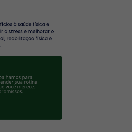
cios à saúde física e
r o stress e melhorar o
, reabilitação física e
.
rabalhamos para
ender sua rotina,
que você merece.
mpromissos.