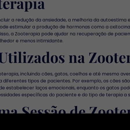
terapia
ncluir a redução da ansiedade, a melhoria da autoestima
de estimular a produção de hormonas como a oxitocina,
 disso, a Zooterapia pode ajudar na recuperação de paci
lhedor e menos intimidante.
Utilizados na Zoote
ooterapia, incluindo cães, gatos, coelhos e até mesmo av
a diferentes tipos de pacientes. Por exemplo, os cães s
 de estabelecer laços emocionais, enquanto os gatos po
sidades específicas do paciente e do tipo de terapia a s
a Sessão de Zoote
ença de um terapeuta qualificado, que orienta a interaç