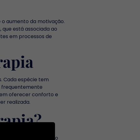
 e o aumento da motivação.
 que está associada ao
entes em processos de
rapia
es. Cada espécie tem
ão frequentemente
dem oferecer conforto e
er realizada.
rapia?
ão entre o paciente e o